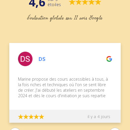
4,6
étoiles
Évaluation globale sur 11 avis Google
DS
Marine propose des cours accessibles à tous, à
la fois riches et techniques où l'on se sent libre
de créer. J'ai débuté les ateliers en septembre
2024 et dès le cours d'initiation je suis repartie
avec une peinture réalisée par mes soins,
guidée pas à pas par Marine, très pédagogue.
C'est très gratifiant et encourageant ! Le stage
il y a 4 jours
en extérieur de ce week-end à Chauvigny était
topissime, une autre approche, toujours dans la
bonne humeur, et plein de nouveaux outils pour