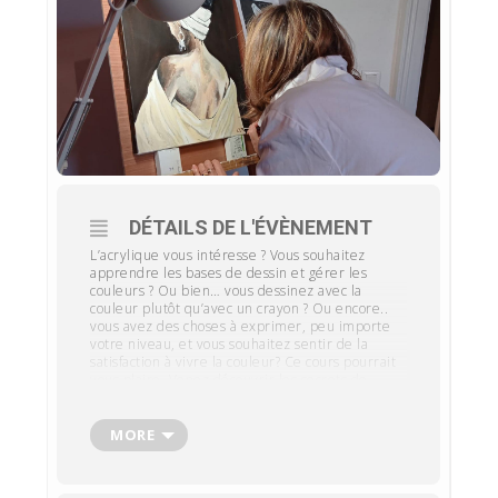
DÉTAILS DE L'ÉVÈNEMENT
L’acrylique vous intéresse ? Vous souhaitez
apprendre les bases de dessin et gérer les
couleurs ? Ou bien… vous dessinez avec la
couleur plutôt qu’avec un crayon ? Ou encore..
vous avez des choses à exprimer, peu importe
votre niveau, et vous souhaitez sentir de la
satisfaction à vivre la couleur? Ce cours pourrait
vous plaire. Venez découvrir les secrets de
l’harmonie colorée, des contrastes, avec vos
couleurs favorites. Prenez d’abord plaisir à ce
cours, car c’est de cette manière que je la
MORE
transmets !
Réservez votre place au 0637466699 ou