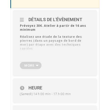
DÉTAILS DE L'ÉVÈNEMENT
Prévoyez 30€. Atelier à partir de 16 ans
minimum
Réalisez une étude de la texture des
pierres (dans un paysage de bord de
mer) par étape avec des techniques
rapides
Inscrivez-vous auprès de la galerie par
mail :
galerie37.fr
ou contactez Aurore Brandily au
MORE
0637466699
Retrouvez le matériel requis en cliquant sur ce
lien :
Matériel requis
Je me réjouis de vous retrouver à cet atelier,
HEURE
Marine Chauvet
(Samedi) 14 h 00 min - 17 h 00 min