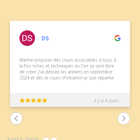
DS
Marine propose des cours accessibles à tous, à
la fois riches et techniques où l'on se sent libre
de créer. J'ai débuté les ateliers en septembre
2024 et dès le cours d'initiation je suis repartie
avec une peinture réalisée par mes soins,
guidée pas à pas par Marine, très pédagogue.
C'est très gratifiant et encourageant ! Le stage
il y a 4 jours
en extérieur de ce week-end à Chauvigny était
topissime, une autre approche, toujours dans la
bonne humeur, et plein de nouveaux outils pour
progresser dans notre pratique ! Je
recommande, lancez-vous ;°)